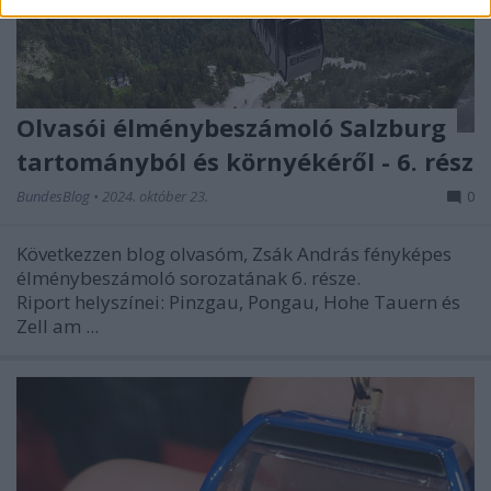
Olvasói élménybeszámoló Salzburg
tartományból és környékéről - 6. rész
BundesBlog
•
2024. október 23.
0
Következzen blog olvasóm, Zsák András fényképes
élménybeszámoló sorozatának 6. része.
Riport helyszínei: Pinzgau, Pongau, Hohe Tauern és
Zell am ...