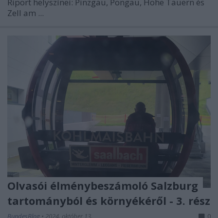
Riport helyszínei: Pinzgau, Pongau, Hohe Tauern és
Zell am ...
Olvasói élménybeszámoló Salzburg
tartományból és környékéről - 3. rész
BundesBlog
•
2024. október 13.
0