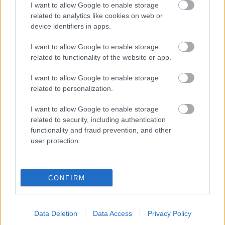
Olvasói élménybeszámoló Salzburg
I want to allow Google to enable storage
related to analytics like cookies on web or
tartományból és környékéről - 7. rész
device identifiers in apps.
BundesBlog
•
2024. október 27.
0
I want to allow Google to enable storage
related to functionality of the website or app.
Következzen blog olvasóm, Zsák András fényképes
élménybeszámoló sorozatának 7. része.
I want to allow Google to enable storage
Riport helyszínei: Pinzgau, Pongau, Hohe Tauern és
related to personalization.
Zell am ...
I want to allow Google to enable storage
related to security, including authentication
functionality and fraud prevention, and other
user protection.
CONFIRM
Data Deletion
Data Access
Privacy Policy