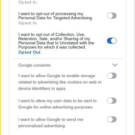
Opted In
Következzen blog olvasóm, Zsák András fényképes
I want to opt-out of processing my
élménybeszámoló sorozatának 8. része.
Personal Data for Targeted Advertising.
Opted In
Riport helyszínei: Pinzgau, Pongau, Hohe Tauern és
Zell am ...
I want to opt-out of Collection, Use,
Retention, Sale, and/or Sharing of my
Personal Data that Is Unrelated with the
Purposes for which it was collected.
Opted Out
Google consents
I want to allow Google to enable storage
related to advertising like cookies on web or
device identifiers in apps.
I want to allow my user data to be sent to
Google for online advertising purposes.
I want to allow Google to send me
personalized advertising.