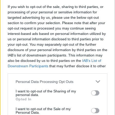
Idei (2024) egyebek és érdekeségek Tirol és ...
If you wish to opt-out of the sale, sharing to third parties, or
processing of your personal or sensitive information for
targeted advertising by us, please use the below opt-out
section to confirm your selection. Please note that after your
opt-out request is processed you may continue seeing
interest-based ads based on personal information utilized by
us or personal information disclosed to third parties prior to
your opt-out. You may separately opt-out of the further
disclosure of your personal information by third parties on the
IAB’s list of downstream participants. This information may
also be disclosed by us to third parties on the
IAB’s List of
Downstream Participants
that may further disclose it to other
third parties.
Please note that this website/app uses one or more Google
Personal Data Processing Opt Outs
services and may gather and store information including but
not limited to your visit or usage behaviour. You may click to
I want to opt-out of the Sharing of my
Olvasói élménybeszámoló Salzburg
personal data.
grant or deny consent to Google and its third-party tags to
Opted In
tartományból és környékéről - 8. rész
use your data for below specified purposes in below Google
consent section.
I want to opt-out of the Sale of my
BundesBlog
•
2024. november 04.
0
Personal Data.