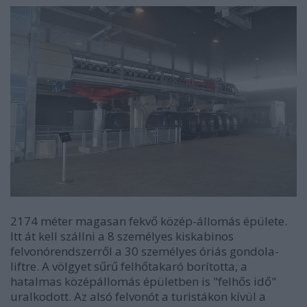
2174 méter magasan fekvő közép-állomás épülete.
Itt át kell szállni a 8 személyes kiskabinos
felvonórendszerről a 30 személyes óriás gondola-
liftre. A völgyet sűrű felhőtakaró borította, a
hatalmas középállomás épületben is "felhős idő"
uralkodott. Az alsó felvonót a turistákon kívül a