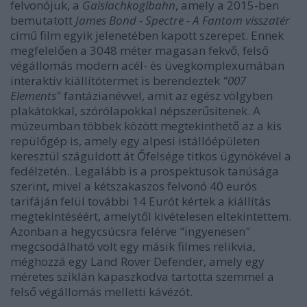
felvonójuk, a
Gaislachkoglbahn
, amely a 2015-ben
bemutatott
James Bond - Spectre - A Fantom visszatér
című film egyik jelenetében kapott szerepet. Ennek
megfelelően a 3048 méter magasan fekvő, felső
végállomás modern acél- és üvegkomplexumában
interaktív kiállítótermet is berendeztek
"007
Elements"
fantázianévvel, amit az egész völgyben
plakátokkal, szórólapokkal népszerűsítenek. A
múzeumban többek között megtekinthető az a kis
repülőgép is, amely egy alpesi istállóépületen
keresztül száguldott át Őfelsége titkos ügynökével a
fedélzetén.. Legalább is a prospektusok tanúsága
szerint, mivel a kétszakaszos felvonó 40 eurós
tarifáján felül további 14 Eurót kértek a kiállítás
megtekintéséért, amelytől kivételesen eltekintettem.
Azonban a hegycsúcsra felérve "ingyenesen"
megcsodálható volt egy másik filmes relikvia,
méghozzá egy Land Rover Defender, amely egy
méretes sziklán kapaszkodva tartotta szemmel a
felső végállomás melletti kávézót.