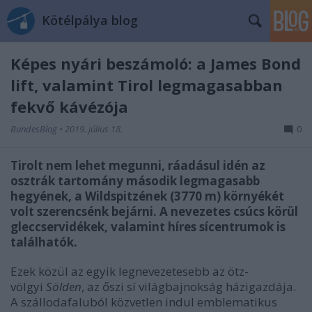
Kötélpálya blog
Képes nyári beszámoló: a James Bond
lift, valamint Tirol legmagasabban
fekvő kávézója
BundesBlog
•
2019. július 18.
0
Tirolt nem lehet megunni, ráadásul idén az
osztrák tartomány második legmagasabb
hegyének, a Wildspitzének (3770 m) környékét
volt szerencsénk bejárni. A nevezetes csúcs körül
gleccservidékek, valamint híres sícentrumok is
találhatók.
Ezek közül az egyik legnevezetesebb az ötz-
völgyi
Sölden
, az őszi sí világbajnokság házigazdája.
A szállodafaluból közvetlen indul emblematikus