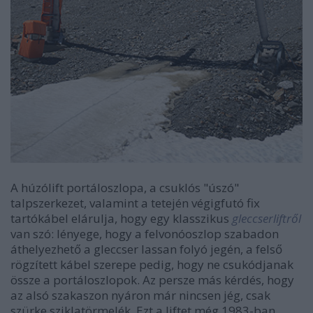
A húzólift portáloszlopa, a csuklós "úszó"
talpszerkezet, valamint a tetején végigfutó fix
tartókábel elárulja, hogy egy klasszikus
gleccserliftről
van szó: lényege, hogy a felvonóoszlop szabadon
áthelyezhető a gleccser lassan folyó jegén, a felső
rögzített kábel szerepe pedig, hogy ne csukódjanak
össze a portáloszlopok. Az persze más kérdés, hogy
az alsó szakaszon nyáron már nincsen jég, csak
szürke sziklatörmelék. Ezt a liftet még 1983-ban