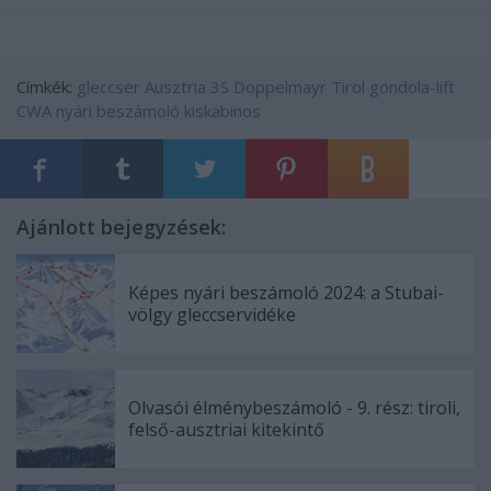
Címkék:
gleccser
Ausztria
3S
Doppelmayr
Tirol
gondola-lift
CWA
nyári beszámoló
kiskabinos
Ajánlott bejegyzések:
Képes nyári beszámoló 2024: a Stubai-
völgy gleccservidéke
Olvasói élménybeszámoló - 9. rész: tiroli,
felső-ausztriai kitekintő