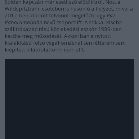
Sölden kapcsán már esett szó elődliftről. Nos, a
Wildspitzbahn esetében is hasonló a helyzet, mivel a
2012-ben átadott felvonót megelőzte egy
Pitz
Panoramabahn
nevű csoportlift. A sokkal kisebb
szállítókapacitású közlekedési eszköz 1989-ben
kezdte meg működését. Akkoriban a nyitott
kialakítású felső végállomásnál sem étterem sem
kiépített kilátóplatform nem állt.