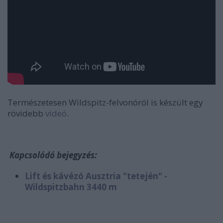
Természetesen Wildspitz-felvonóról is készült egy
rövidebb
videó
.
Kapcsolódó bejegyzés:
Lift és kávézó Ausztria "tetején" -
Wildspitzbahn 3440 m