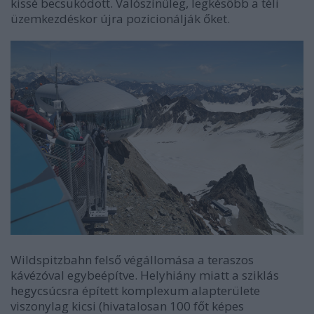
kissé becsukódott. Valószínűleg, legkésőbb a téli
üzemkezdéskor újra pozicionálják őket.
Wildspitzbahn felső végállomása a teraszos
kávézóval egybeépítve. Helyhiány miatt a sziklás
hegycsúcsra épített komplexum alapterülete
viszonylag kicsi (hivatalosan 100 főt képes