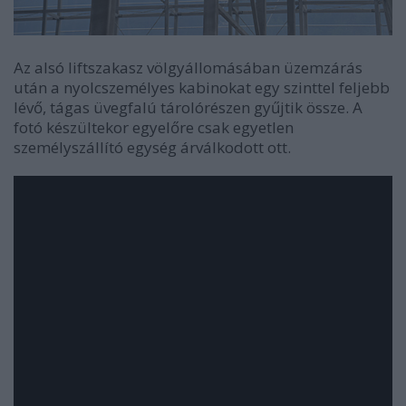
Az alsó liftszakasz völgyállomásában üzemzárás
után a nyolcszemélyes kabinokat egy szinttel feljebb
lévő, tágas üvegfalú tárolórészen gyűjtik össze. A
fotó készültekor egyelőre csak egyetlen
személyszállító egység árválkodott ott.