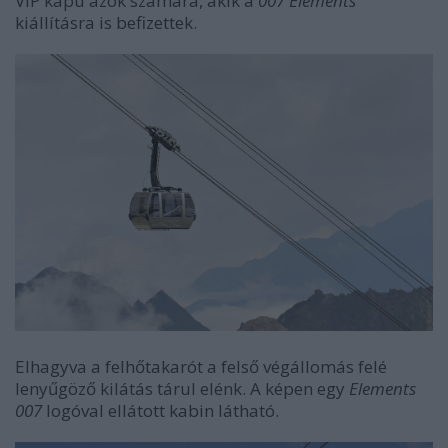
VIP kapu azok számára, akik a
007 Elements
kiállításra is befizettek.
Elhagyva a felhőtakarót a felső végállomás felé
lenyűgöző kilátás tárul elénk. A képen egy
Elements
007
logóval ellátott kabin látható.