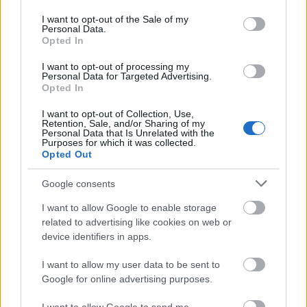
use your data for below specified purposes in below Google
nagyvonalúbb tiroli sírégiók is, mint például
Ischgl
,
consent section.
ahol a nyári szezonban
Paznaun-völgy
bármely
I want to opt-out of the Sale of my
Personal Data.
szállásán éjszakázó vendég számára a felvonók
Opted In
használata teljesen ingyenes, beleértve a határ túlsó
oldalán lévő svájci
Samnaun-völgy
liftjeit is.
I want to opt-out of processing my
Personal Data for Targeted Advertising.
Opted In
A nyári túra másik magashegyi helyszíne, az Ötz-
völggyel párhuzamos Pitztal és annak
I want to opt-out of Collection, Use,
gleccserrégiója.
Retention, Sale, and/or Sharing of my
Personal Data that Is Unrelated with the
Purposes for which it was collected.
Nyáron ezen a helyszínen sízési lehetőségre nincsen
Opted Out
lehetőség, azonban a túrázó vendégek előtt nyitva
áll. Ennek megfelelően a kizárólag téli sportolókat
Google consents
kiszolgáló felvonók ilyenkor nem üzemelnek. Tirol
I want to allow Google to enable storage
legmagasabban fekvő kávézójához (a
related to advertising like cookies on web or
reklámbrosúrákban így is hirdetik) egy hegy
device identifiers in apps.
gyomrában közlekedő, 3,7 kilométeres
pályahosszúságú sikló-expresszen, valamint
I want to allow my user data to be sent to
egy
Wildspitzbahn
nevű, nyolcszemélyes kiskabinos
Google for online advertising purposes.
felvonó-rendszeren keresztül vezet fel az út egészen
3440 méteres magasságig.