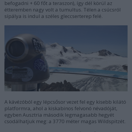
befogadni + 60 főt a teraszon), így dél körül az
étteremben nagy volt a tumultus. Télen a csúcsról
sípálya is indul a széles gleccserterep felé.
A kávézóból egy lépcsősor vezet fel egy kisebb kilátó
platformra, ahol a kiskabinos felvonó névadóját,
egyben Ausztria második legmagasabb hegyét
csodálhatjuk meg: a 3770 méter magas Wildspitzét.