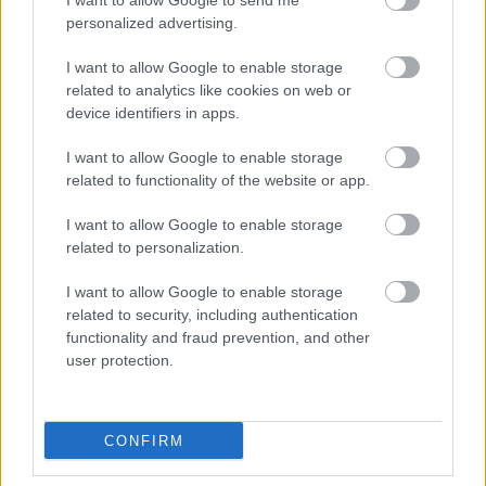
I want to allow Google to send me
personalized advertising.
I want to allow Google to enable storage
related to analytics like cookies on web or
device identifiers in apps.
I want to allow Google to enable storage
related to functionality of the website or app.
I want to allow Google to enable storage
related to personalization.
I want to allow Google to enable storage
related to security, including authentication
functionality and fraud prevention, and other
user protection.
A
Gletscherexpress
siklóval megérkezve a 2840 méter
magas alappontra a képen látható látvány tárult
elénk. A fotó előterében lévő, hóból épített mini-
domb mögött látható a
Wildspitzbahn
amorf
CONFIRM
formájú völgyállomás épülete. Háttérben a
Hinterer