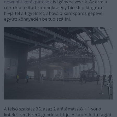
downhill-kerékpárosok
is igénybe veszik. Az erre a
célra kialakított kabinokra egy bicikli piktogram
hívja fel a figyelmet, ahová a kerékpáros gépével
együtt könnyedén be tud szállni.
A felső szakasz 3S, azaz 2 alátámasztó + 1 vonó
köteles rendszerű gondola-liftje. A kabinflotta tagjai