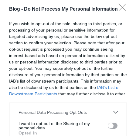
Blog -
Do Not Process My Personal Information
If you wish to opt-out of the sale, sharing to third parties, or
processing of your personal or sensitive information for
targeted advertising by us, please use the below opt-out
section to confirm your selection. Please note that after your
opt-out request is processed you may continue seeing
interest-based ads based on personal information utilized by
us or personal information disclosed to third parties prior to
your opt-out. You may separately opt-out of the further
disclosure of your personal information by third parties on the
IAB’s list of downstream participants. This information may
Az elődlift néhány kabinja az egyik Hütténél kapott
also be disclosed by us to third parties on the
IAB’s List of
új feladatot: például söröző pavilonként szolgál
Downstream Participants
that may further disclose it to other
tovább. Hogy jobban ellenálljanak a hegyi időjárás
third parties.
okozta viszontagságoknak, ácsolt kis háztetőket is
kaptak.
Please note that this website/app uses one or more Google
Personal Data Processing Opt Outs
services and may gather and store information including but
A nyári felvonózás Ötztal-vendégkártya vásárlással
not limited to your visit or usage behaviour. You may click to
I want to opt-out of the Sharing of my
personal data.
egyébként olcsóbban is megúszható. Persze léteznek
grant or deny consent to Google and its third-party tags to
Opted In