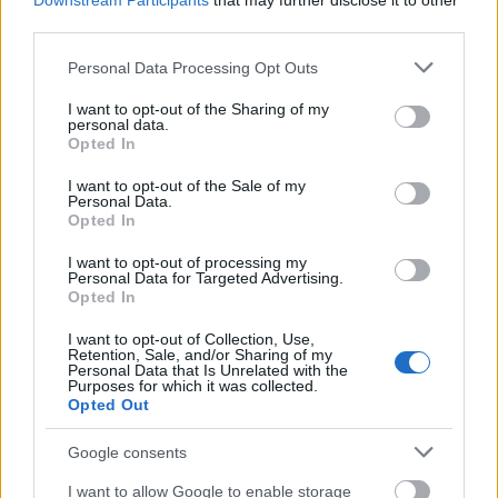
Downstream Participants
that may further disclose it to other
third parties.
Please note that this website/app uses one or more Google
Personal Data Processing Opt Outs
services and may gather and store information including but
not limited to your visit or usage behaviour. You may click to
I want to opt-out of the Sharing of my
personal data.
grant or deny consent to Google and its third-party tags to
Opted In
use your data for below specified purposes in below Google
consent section.
I want to opt-out of the Sale of my
Personal Data.
Opted In
I want to opt-out of processing my
Personal Data for Targeted Advertising.
Az új felvonó egyik érdekessége a feltételes
Opted In
középállomás hídszerű épülete
(
www.hafling-
meran2000.eu
)
..
I want to opt-out of Collection, Use,
Retention, Sale, and/or Sharing of my
Personal Data that Is Unrelated with the
Purposes for which it was collected.
Opted Out
Google consents
I want to allow Google to enable storage