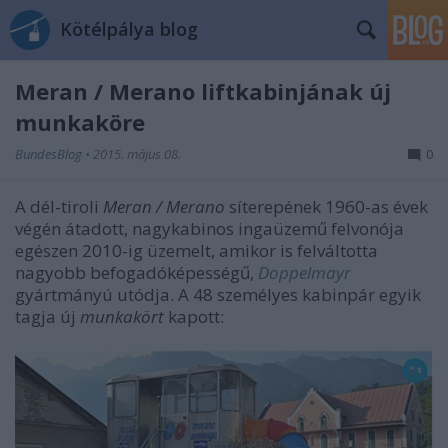
Kötélpálya blog
Meran / Merano liftkabinjának új
munkaköre
BundesBlog
•
2015. május 08.
0
A dél-tiroli
Meran / Merano
síterepének 1960-as évek
végén átadott, nagykabinos ingaüzemű felvonója
egészen 2010-ig üzemelt, amikor is felváltotta
nagyobb befogadóképességű,
Doppelmayr
gyártmányú utódja. A 48 személyes kabinpár egyik
tagja új
munkakört
kapott: