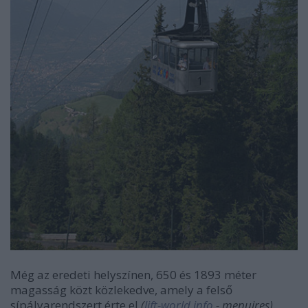
Még az eredeti helyszínen, 650 és 1893 méter
magasság közt közlekedve, amely a felső
sípályarendszert érte el
(
lift-world.info
- menuires)
.