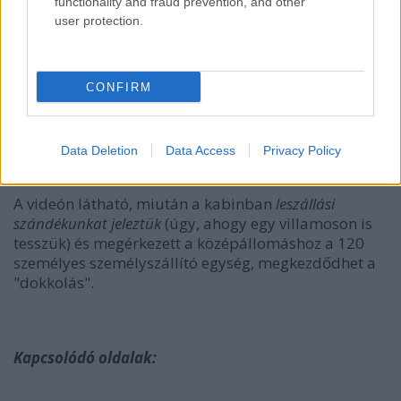
functionality and fraud prevention, and other
user protection.
CONFIRM
Data Deletion
Data Access
Privacy Policy
A videón látható, miután a kabinban
leszállási
szándékunkat jeleztük
(úgy, ahogy egy villamoson is
tesszük) és megérkezett a középállomáshoz a 120
személyes személyszállító egység, megkezdődhet a
"dokkolás".
Kapcsolódó oldalak: