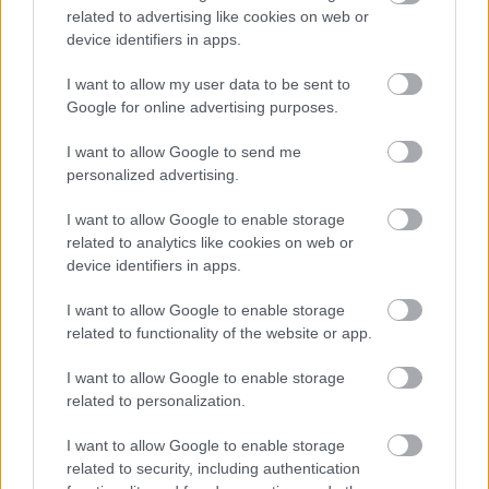
related to advertising like cookies on web or
device identifiers in apps.
I want to allow my user data to be sent to
Google for online advertising purposes.
I want to allow Google to send me
personalized advertising.
I want to allow Google to enable storage
.. amely a völgyállomás felől nézve csak a bal oldali
related to analytics like cookies on web or
kabint éri el
(
lift-world.info
- sven t)
.
device identifiers in apps.
I want to allow Google to enable storage
related to functionality of the website or app.
I want to allow Google to enable storage
related to personalization.
I want to allow Google to enable storage
related to security, including authentication