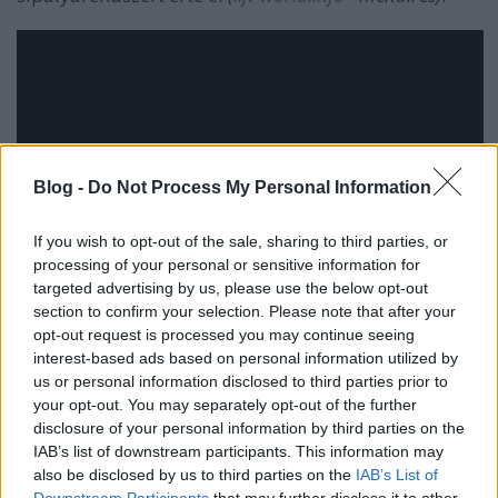
Blog -
Do Not Process My Personal Information
If you wish to opt-out of the sale, sharing to third parties, or
processing of your personal or sensitive information for
targeted advertising by us, please use the below opt-out
section to confirm your selection. Please note that after your
opt-out request is processed you may continue seeing
interest-based ads based on personal information utilized by
A régi kötélpálya lebontása, valamint az új felépítése
us or personal information disclosed to third parties prior to
-
3 perc 40 másodpercben
összesűrítve.
your opt-out. You may separately opt-out of the further
disclosure of your personal information by third parties on the
IAB’s list of downstream participants. This information may
also be disclosed by us to third parties on the
IAB’s List of