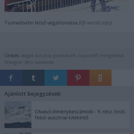
Tunnelbahn felső végállomása
(
lift-world.info
).
Címkék:
alagút
Ausztria
gondola-lift
csoportlift
Heiligenblut
Waagner-Biro
Swoboda
Ajánlott bejegyzések:
Olvasói élménybeszámoló - 9. rész: tiroli,
felső-ausztriai kitekintő