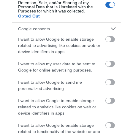
Retention, Sale, and/or Sharing of my
Personal Data that Is Unrelated with the
Purposes for which it was collected.
Opted Out
Találkozó az alagútban az ellen-kabincsoporttal.
Google consents
Hogy elférjenek egymás mellett, itt a felső
sínrendszer kiszélesedik
(
ski.inmontanis.info
).
I want to allow Google to enable storage
related to advertising like cookies on web or
device identifiers in apps.
I want to allow my user data to be sent to
Google for online advertising purposes.
I want to allow Google to send me
personalized advertising.
I want to allow Google to enable storage
related to analytics like cookies on web or
device identifiers in apps.
I want to allow Google to enable storage
related to functionality of the website or app.