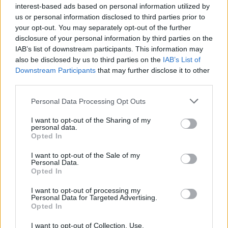
interest-based ads based on personal information utilized by
us or personal information disclosed to third parties prior to
your opt-out. You may separately opt-out of the further
disclosure of your personal information by third parties on the
IAB’s list of downstream participants. This information may
A völgyállomás hosszú épülete
also be disclosed by us to third parties on the
IAB’s List of
belülről
(
ski.inmontanis.info
).
Downstream Participants
that may further disclose it to other
third parties.
Please note that this website/app uses one or more Google
Personal Data Processing Opt Outs
services and may gather and store information including but
not limited to your visit or usage behaviour. You may click to
I want to opt-out of the Sharing of my
personal data.
grant or deny consent to Google and its third-party tags to
Opted In
use your data for below specified purposes in below Google
consent section.
I want to opt-out of the Sale of my
Personal Data.
Opted In
I want to opt-out of processing my
Personal Data for Targeted Advertising.
Opted In
I want to opt-out of Collection, Use,