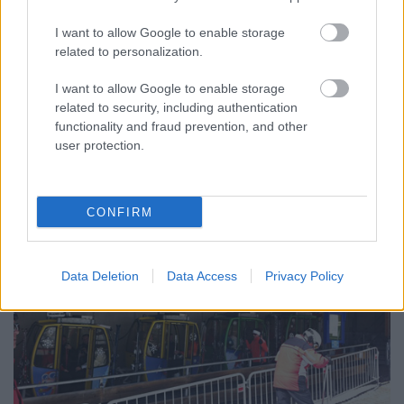
I want to allow Google to enable storage
A csoport egyik kabinjának futóműve közelről: a
related to personalization.
felül található kerekekkel gurul
a kabin
az acélsínen
,
lejjebb található vonókötél pedig a mozgatásért
I want to allow Google to enable storage
related to security, including authentication
felelős. A kép jobb szélén lévő, sínre szerelt kerék a
functionality and fraud prevention, and other
vonókötelet terelő görgők egyike
(
ski.inmontanis.info
)
.
user protection.
CONFIRM
Data Deletion
Data Access
Privacy Policy