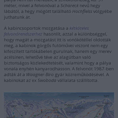
méter, mivel a felvonóval a
Schareck
nevű hegy
lábától, a hegy mögött található
Hochfleiss
völgyébe
juthatunk át.
A kabincsoportok mozgatása a
kétköteles
felvonórendszerhez
hasonlít, azzal a különbséggel,
hogy magát a mozgatást itt is vonókötéllel oldották
meg, a kabinok görgős futóművei viszont nem egy
kifeszített tartókábelen gurulnak, hanem egy merev
acélsínen, lehetővé téve az alagútban való
biztonságos közlekedtetését, valamint hogy a pálya
vonala enyhén kanyarodhasson. A felvonót 1987-ben
adták át a
Waagner-Biro
gyár közreműködésével. A
kabinokat az ex
Swoboda
vállalata szállította.