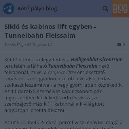
Kötélpálya blog
Sikló és kabinos lift egyben -
Tunnelbahn Fleissalm
BundesBlog
•
2013. április 12.
0
Két liftstílust is elegyítettek a
Heiligenblut-sícentrum
területén található
Tunnelbahn Fleissalm
nevű
felvonónál, mivel a
csoport-liftre
emlékeztető
rendszer - a völgyállomás előtt lévő alsó, hidas-
szakaszt leszámítva - a hegy gyomrában közlekedik.
Az 11 darab 5 személyes kabincsoport-pár
ingaüzemben közlekedik oda és vissza, a
szembejövő másik 11 kabinnal a kivilágított
alagútban lehet találkozni.
Az út körülbelül 5 és fél percet vesz igénybe, maga a
pálya nem túl meredek, a szintkülönbség kb. 57